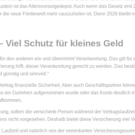
austein ist das Alters­vorsorgedepot. Auch wenn das Gesetz erst 202
er die neue Förderwelt mehr rauszuholen ist. Denn 2026 bleibt 
 Viel Schutz für kleines Geld
r für den anderen ein und übernimmt Verantwortung. Das gilt fü
herung hilft, dieser Verantwortung gerecht zu werden. Das bestä
ind günstig und sinnvoll.“
Vertrag finanzielle Sicherheit. Aber auch Geschäftspartner könn
so ein Darlehen aufgenommen wurde oder das Konto deutlich in 
 aufkommen.
ng, sofern die versicherte Person während der Vertragslaufzeit 
stens nicht vorgesehen. Deshalb bietet diese Versicherung viel 
er Laufzeit und natürlich von der vereinbarten Versicherungs