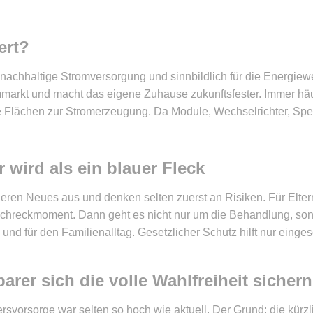
ert?
e nachhaltige Stromversorgung und sinnbildlich für die Energie
mmarkt und macht das eigene Zuhause zukunftsfester. Immer hä
e Flächen zur Stromerzeugung. Da Module, Wechselrichter, Spe
wird als ein blauer Fleck
obieren Neues aus und denken selten zuerst an Risiken. Für Elt
Schreckmoment. Dann geht es nicht nur um die Behandlung, son
 und für den Familienalltag. Gesetzlicher Schutz hilft nur einge
arer sich die volle Wahlfreiheit sichern
ers­vorsorge war selten so hoch wie aktuell. Der Grund: die kür