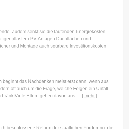
wende. Zudem senkt sie die laufenden Energiekosten,
ufiger pflastern PV-Anlagen Dachflächen und
icher und Montage auch spürbare Investitionskosten
ern beginnt das Nachdenken meist erst dann, wenn aus
dern oft auch um die Frage, welche Folgen ein Unfall
schränktViele Eltern gehen davon aus, ...
[
mehr
]
zlich beschlossene Reform der staatlichen Förderung, die